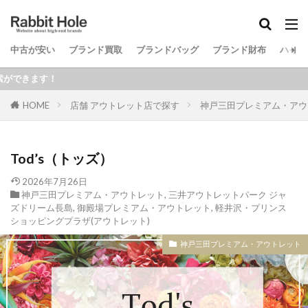
中古が安い
ブランド買取
ブランドバッグ
ブランド財布
ハイブ
検索
！
HOME
店舗 アウトレット店で探す
神戸三田プレミアム・アウ
Tod’s（トッズ）
2026年7月26日
神戸三田プレミアム・アウトレット
,
三井アウトレットパーク ジャ
ズドリーム長島
,
御殿場プレミアム・アウトレット
,
軽井沢・プリンス
ショッピングプラザ(アウトレット)
神戸三田プレミアム・アウトレット