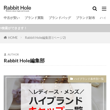
中古が安い
ブランド買取
ブランドバッグ
ブランド財布
ハイブ
検索
！
HOME
Rabbit Hole編集部 (ページ2)
AUTHOR
Rabbit Hole編集部
ハイブランド条件別一覧